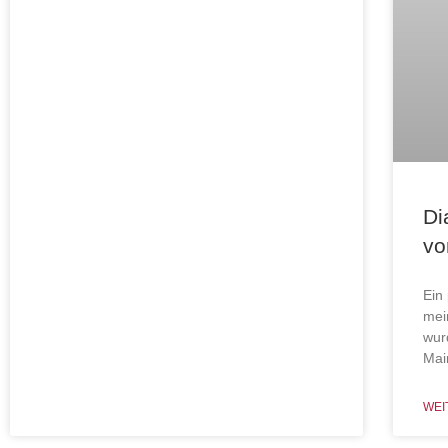
Di
vo
Ein
mei
wur
Mai
WEI