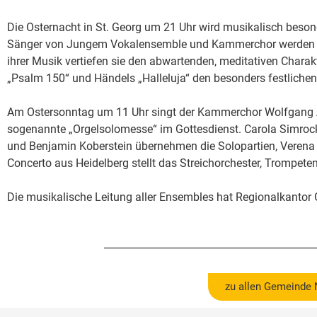
Die Osternacht in St. Georg um 21 Uhr wird musikalisch besond
Sänger von Jungem Vokalensemble und Kammerchor werden vo
ihrer Musik vertiefen sie den abwartenden, meditativen Charak
„Psalm 150“ und Händels „Halleluja“ den besonders festlichen
Am Ostersonntag um 11 Uhr singt der Kammerchor Wolfgang 
sogenannte „Orgelsolomesse“ im Gottesdienst. Carola Simrock
und Benjamin Koberstein übernehmen die Solopartien, Verena
Concerto aus Heidelberg stellt das Streichorchester, Trompet
Die musikalische Leitung aller Ensembles hat Regionalkantor
zu allen Gemeinde