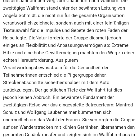
diesem Jahr auf den Weg zum Gnadenort nach Walldürn. Die
zweitägige Wallfahrt stand unter der bewährten Leitung von
Angela Schmidt, die nicht nur für die gesamte Organisation
verantwortlich zeichnete, sondern auch mit einer feinfühligen
Textauswahl für die Impulse und Gebete den roten Faden der
Reise legte. DieNatur forderte der Gruppe diesmal jedoch
einiges an Flexibilität und Anpassungsvermögen ab: Extreme
Hitze und eine hohe Gewitterneigung machten den Weg zu einer
echten Herausforderung. Aus purem
Verantwortungsbewusstsein für die Gesundheit der
Teilnehmerinnen entschied die Pilgergruppe daher,
Streckenabschnitte sicherheitshalber mit dem Auto
zurückzulegen. Der geistlichen Tiefe der Wallfahrt tat dies
jedoch keinen Abbruch. Ein bewährtes Fundament der
zweitägigen Reise war das eingespielte Betreuerteam: Manfred
Schulz und Wolfgang Laubenheimer kümmerten sich
unermüdlich um das Wohl der Frauen. Sie versorgten die Gruppe
auf den Wanderstrecken mit kühlen Getränken, übernahmen den
gesamten Gepäcktransfer und zeigten sich im Wallfahrerhaus in