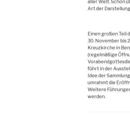
aller Welt. Schon 
Art der Darstellun
Einen großen Teil 
30. November bis 2.
Kreuzkirche in Ben
(regelmäßige Öffnu
Vorabendgottesdien
führt in der Ausste
Idee der Sammlung
umrahmt die Eröffn
Weitere Führunge
werden.