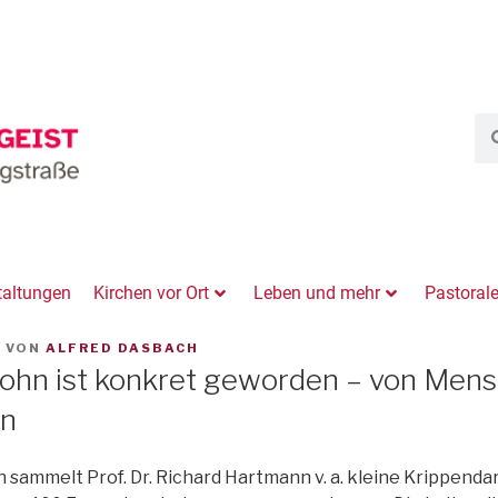
taltungen
Kirchen vor Ort
Leben und mehr
Pastoral
4
VON
ALFRED DASBACH
ohn ist konkret geworden – von Men
en
n sammelt Prof. Dr. Richard Hartmann v. a. kleine Krippenda