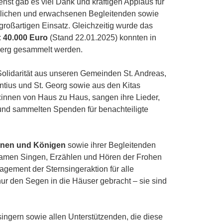
enst gab es viel Dank und kräftigen Applaus für
ndlichen und erwachsenen Begleitenden sowie
 großartigen Einsatz. Gleichzeitig wurde das
:
40.000 Euro
(Stand 22.01.2025) konnten in
berg gesammelt werden.
Solidarität aus unseren Gemeinden St. Andreas,
entius und St. Georg sowie aus den Kitas
r:innen von Haus zu Haus, sangen ihre Lieder,
und sammelten Spenden für benachteiligte
nnen und Königen
sowie ihrer Begleitenden
nsamen Singen, Erzählen und Hören der Frohen
agement der Sternsingeraktion für alle
nur den Segen in die Häuser gebracht – sie sind
ingern sowie allen Unterstützenden, die diese