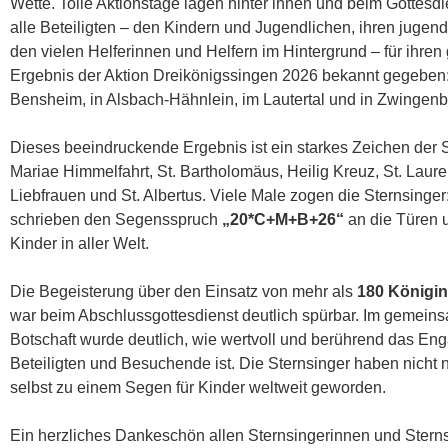
Wette. Tolle Aktionstage lagen hinter ihnen und beim Gottesdi
alle Beteiligten – den Kindern und Jugendlichen, ihren juge
den vielen Helferinnen und Helfern im Hintergrund – für ihren
Ergebnis der Aktion Dreikönigssingen 2026 bekannt gegeben
Bensheim, in Alsbach-Hähnlein, im Lautertal und in Zwingen
Dieses beeindruckende Ergebnis ist ein starkes Zeichen der 
Mariae Himmelfahrt, St. Bartholomäus, Heilig Kreuz, St. Laur
Liebfrauen und St. Albertus. Viele Male zogen die Sternsinge
schrieben den Segensspruch
„20*C+M+B+26“
an die Türen 
Kinder in aller Welt.
Die Begeisterung über den Einsatz von mehr als
180 Königi
war beim Abschlussgottesdienst deutlich spürbar. Im gemei
Botschaft wurde deutlich, wie wertvoll und berührend das Eng
Beteiligten und Besuchende ist. Die Sternsinger haben nicht 
selbst zu einem Segen für Kinder weltweit geworden.
Ein herzliches Dankeschön allen Sternsingerinnen und Sterns