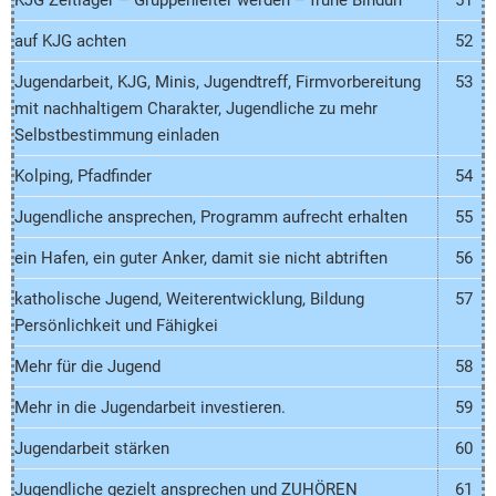
KJG Zeltlager – Gruppenleiter werden – frühe Bindun
51
auf KJG achten
52
Jugendarbeit, KJG, Minis, Jugendtreff, Firmvorbereitung
53
mit nachhaltigem Charakter, Jugendliche zu mehr
Selbstbestimmung einladen
Kolping, Pfadfinder
54
Jugendliche ansprechen, Programm aufrecht erhalten
55
ein Hafen, ein guter Anker, damit sie nicht abtriften
56
katholische Jugend, Weiterentwicklung, Bildung
57
Persönlichkeit und Fähigkei
Mehr für die Jugend
58
Mehr in die Jugendarbeit investieren.
59
Jugendarbeit stärken
60
Jugendliche gezielt ansprechen und ZUHÖREN
61