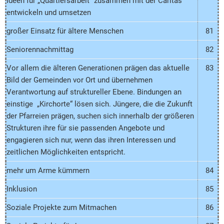
Ideen für „Quartiersarbeit“ zusammen mit der Caritas
entwickeln und umsetzen
großer Einsatz für ältere Menschen
81
Seniorennachmittag
82
Vor allem die älteren Generationen prägen das aktuelle
83
Bild der Gemeinden vor Ort und übernehmen
Verantwortung auf struktureller Ebene. Bindungen an
einstige „Kirchorte“ lösen sich. Jüngere, die die Zukunft
der Pfarreien prägen, suchen sich innerhalb der größeren
Strukturen ihre für sie passenden Angebote und
engagieren sich nur, wenn das ihren Interessen und
zeitlichen Möglichkeiten entspricht.
mehr um Arme kümmern
84
Inklusion
85
Soziale Projekte zum Mitmachen
86