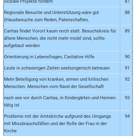
Soziale Projekte fördern
87
Regionale Besuche und Unterstützung wäre gut
88
(Hausbesuche zum Reden, Patenschaften,
Caritas findet Vorort kaum noch statt. Besuchskreis für
89
ältere Menschen, die nicht mehr mobil sind, sollte
aufgebaut werden
Orientierung in Lebensfragen, Caritative Hilfe
90
Leute in schwierigen Zeiten seelsorgerisch betreuen
91
Mehr Beteiligung von kranken, armen und kritischen
92
Menschen. Menschen vom Rand der Gesellschaft
nach wie vor durch Caritas, in Kindergärten und Heimen
93
tätig ist
Probleme mit der Amtskirche aufgrund des Umgangs
94
mit Missbrauchsfällen und der Rolle der Frau in der
Kirche