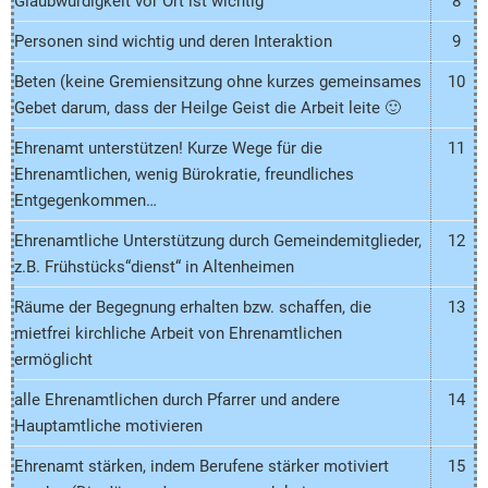
Glaubwürdigkeit vor Ort ist wichtig
8
Personen sind wichtig und deren Interaktion
9
Beten (keine Gremiensitzung ohne kurzes gemeinsames
10
Gebet darum, dass der Heilge Geist die Arbeit leite 🙂
Ehrenamt unterstützen! Kurze Wege für die
11
Ehrenamtlichen, wenig Bürokratie, freundliches
Entgegenkommen…
Ehrenamtliche Unterstützung durch Gemeindemitglieder,
12
z.B. Frühstücks“dienst“ in Altenheimen
Räume der Begegnung erhalten bzw. schaffen, die
13
mietfrei kirchliche Arbeit von Ehrenamtlichen
ermöglicht
alle Ehrenamtlichen durch Pfarrer und andere
14
Hauptamtliche motivieren
Ehrenamt stärken, indem Berufene stärker motiviert
15