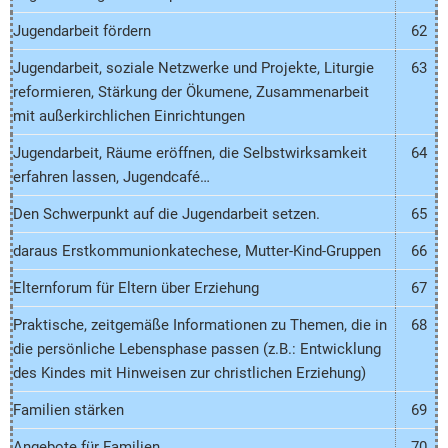
Jugendarbeit fördern
62
Jugendarbeit, soziale Netzwerke und Projekte, Liturgie
63
reformieren, Stärkung der Ökumene, Zusammenarbeit
mit außerkirchlichen Einrichtungen
Jugendarbeit, Räume eröffnen, die Selbstwirksamkeit
64
erfahren lassen, Jugendcafé…
Den Schwerpunkt auf die Jugendarbeit setzen.
65
daraus Erstkommunionkatechese, Mutter-Kind-Gruppen
66
Elternforum für Eltern über Erziehung
67
Praktische, zeitgemäße Informationen zu Themen, die in
68
die persönliche Lebensphase passen (z.B.: Entwicklung
des Kindes mit Hinweisen zur christlichen Erziehung)
Familien stärken
69
Angebote für Familien
70