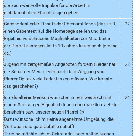
die auch wertvolle Impulse für die Arbeit in
nichtkirchlichen Einrichtungen geben
Gabenorientierter Einsatz der Ehrenamtlichen (dazu z.B.
22
einen Gabentest auf die Homepage stellen und das
Ergebnis verschiedene Möglichkeiten der Mitarbeit in
der Pfarrei zuordnen, ist in 10 Jahren kaum noch jemand
da.)
Jugend mit zeitgemäßen Angeboten fördern (Leider hat
23
die Schar der Messdiener nach dem Weggang von
Pfarrer Opitek viele Feder lassen müssen. Wie konnte
das geschehen?)
Ich als älterer Mensch wünsche mir ein Gespräch mit
24
einem Seelsorger. Eigentlich leben doch wirklich viele in
Bensheim bzw. unserer neuen Pfarrei 😉
Dazu wünsche ich mir eine angenehme Umgebung, die
Vertrauen und gute Gefühle schafft.
Termine möchte ich im Sekretariat oder online buchen