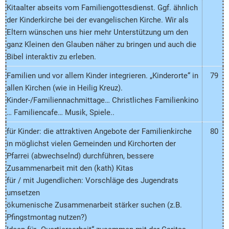
Kitaalter abseits vom Familiengottesdienst. Ggf. ähnlich
der Kinderkirche bei der evangelischen Kirche. Wir als
Eltern wünschen uns hier mehr Unterstützung um den
ganz Kleinen den Glauben näher zu bringen und auch die
Bibel interaktiv zu erleben.
Familien und vor allem Kinder integrieren. „Kinderorte“ in
79
allen Kirchen (wie in Heilig Kreuz).
Kinder-/Familiennachmittage… Christliches Familienkino
… Familiencafe… Musik, Spiele..
für Kinder: die attraktiven Angebote der Familienkirche
80
in möglichst vielen Gemeinden und Kirchorten der
Pfarrei (abwechselnd) durchführen, bessere
Zusammenarbeit mit den (kath) Kitas
für / mit Jugendlichen: Vorschläge des Jugendrats
umsetzen
ökumenische Zusammenarbeit stärker suchen (z.B.
Pfingstmontag nutzen?)