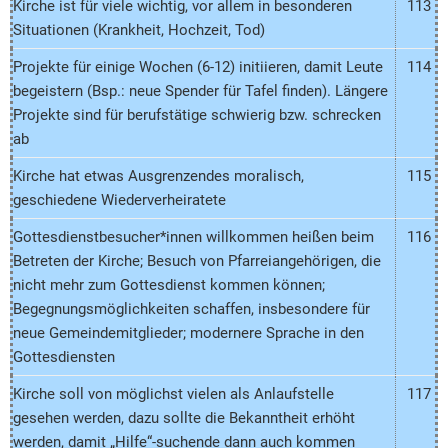
Kirche ist für viele wichtig, vor allem in besonderen
113
Situationen (Krankheit, Hochzeit, Tod)
Projekte für einige Wochen (6-12) initiieren, damit Leute
114
begeistern (Bsp.: neue Spender für Tafel finden). Längere
Projekte sind für berufstätige schwierig bzw. schrecken
ab
Kirche hat etwas Ausgrenzendes moralisch,
115
geschiedene Wiederverheiratete
Gottesdienstbesucher*innen willkommen heißen beim
116
Betreten der Kirche; Besuch von Pfarreiangehörigen, die
nicht mehr zum Gottesdienst kommen können;
Begegnungsmöglichkeiten schaffen, insbesondere für
neue Gemeindemitglieder; modernere Sprache in den
Gottesdiensten
Kirche soll von möglichst vielen als Anlaufstelle
117
gesehen werden, dazu sollte die Bekanntheit erhöht
werden, damit „Hilfe“-suchende dann auch kommen