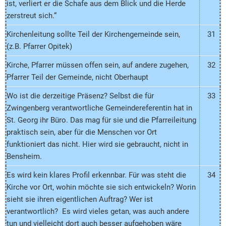
ist, verliert er die Schafe aus dem Blick und die Herde
zerstreut sich.“
Kirchenleitung sollte Teil der Kirchengemeinde sein,
31
(z.B. Pfarrer Opitek)
Kirche, Pfarrer müssen offen sein, auf andere zugehen,
32
Pfarrer Teil der Gemeinde, nicht Oberhaupt
Wo ist die derzeitige Präsenz? Selbst die für
33
Zwingenberg verantwortliche Gemeindereferentin hat in
St. Georg ihr Büro. Das mag für sie und die Pfarreileitung
praktisch sein, aber für die Menschen vor Ort
funktioniert das nicht. Hier wird sie gebraucht, nicht in
Bensheim.
Es wird kein klares Profil erkennbar. Für was steht die
34
Kirche vor Ort, wohin möchte sie sich entwickeln? Worin
sieht sie ihren eigentlichen Auftrag? Wer ist
verantwortlich? Es wird vieles getan, was auch andere
tun und vielleicht dort auch besser aufgehoben wäre