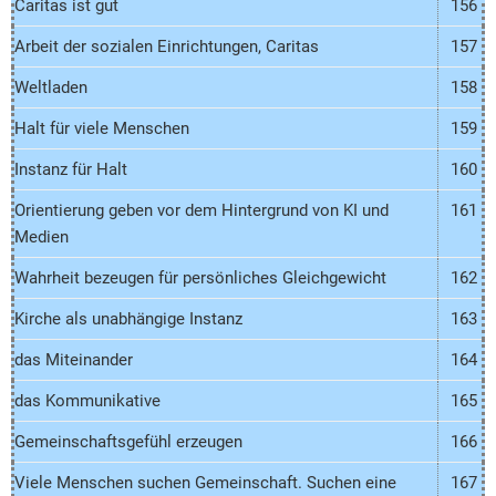
Caritas ist gut
156
Arbeit der sozialen Einrichtungen, Caritas
157
Weltladen
158
Halt für viele Menschen
159
Instanz für Halt
160
Orientierung geben vor dem Hintergrund von KI und
161
Medien
Wahrheit bezeugen für persönliches Gleichgewicht
162
Kirche als unabhängige Instanz
163
das Miteinander
164
das Kommunikative
165
Gemeinschaftsgefühl erzeugen
166
Viele Menschen suchen Gemeinschaft. Suchen eine
167